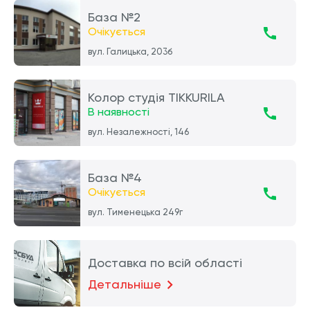
База №2
Очікується
вул. Галицька, 203б
Колор студія TIKKURILA
В наявності
вул. Незалежності, 146
База №4
Очікується
вул. Тименецька 249г
Доставка по всій області
Детальніше