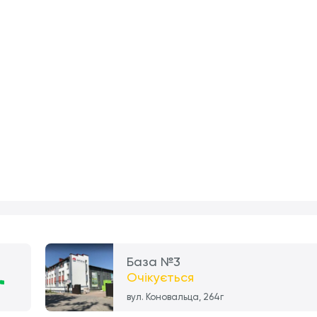
База №3
Очікується
вул. Коновальца, 264г