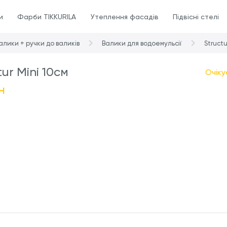
и
Фарби TIKKURILA
Утеплення фасадів
Підвісні стелі
алики + ручки до валиків
Валики для водоемульсії
Structu
tur Mini 10см
Очіку
н