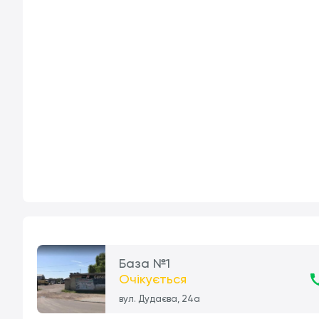
База №1
Очікується
вул. Дудаєва, 24а