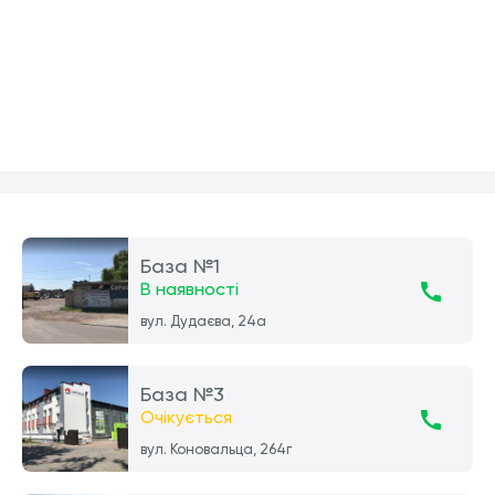
База №1
В наявності
вул. Дудаєва, 24а
База №3
Очікується
вул. Коновальца, 264г