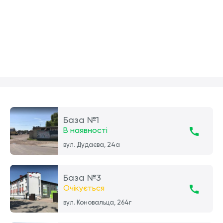
База №1
В наявності
вул. Дудаєва, 24а
База №3
Очікується
вул. Коновальца, 264г