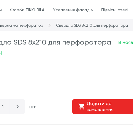
и
Фарби TIKKURILA
Утеплення фасадів
Підвісні стелі
верла на перфоратор
Свердло SDS 8х210 для перфоратора
дло SDS 8х210 для перфоратора
В наяв
н
Додати до
шт
замовлення