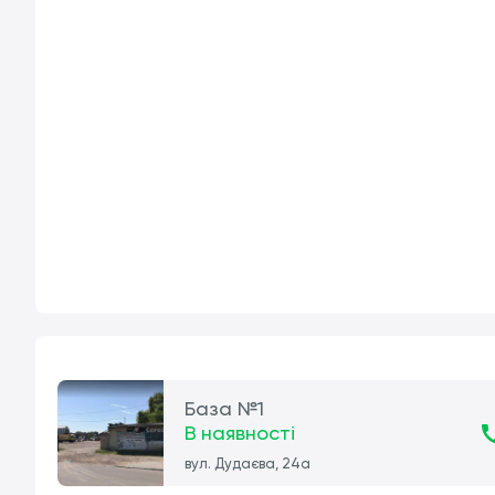
База №1
В наявності
вул. Дудаєва, 24а