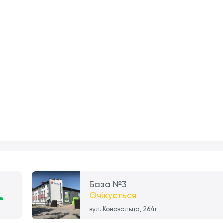
База №3
Очікується
вул. Коновальца, 264г