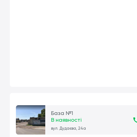
База №1
В наявності
вул. Дудаєва, 24а