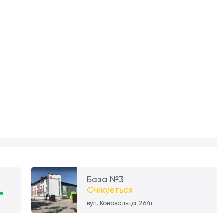
База №3
Очікується
вул. Коновальца, 264г