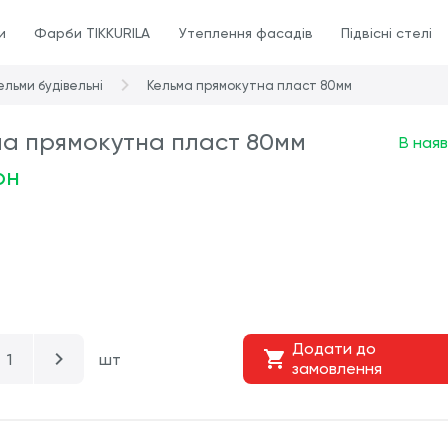
и
Фарби TIKKURILA
Утеплення фасадів
Підвісні стелі
ельми будівельні
Кельма прямокутна пласт 80мм
ма прямокутна пласт 80мм
В наяв
рн
Додати до
шт
замовлення