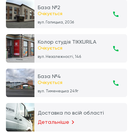
База №2
Очікується
вул. Галицька, 203б
Колор студія TIKKURILA
Очікується
вул. Незалежності, 146
База №4
Очікується
вул. Тименецька 249г
Доставка по всій області
Детальніше