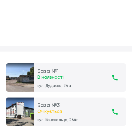
База №1
В наявності
вул. Дудаєва, 24а
База №3
Очікується
вул. Коновальца, 264г