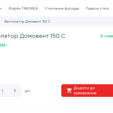
и
Фарби TIKKURILA
Утеплення фасадів
Підвісні стелі
Вентилятор Домовент 150 С
лятор Домовент 150 С
В наяв
рн
Додати до
шт
замовлення