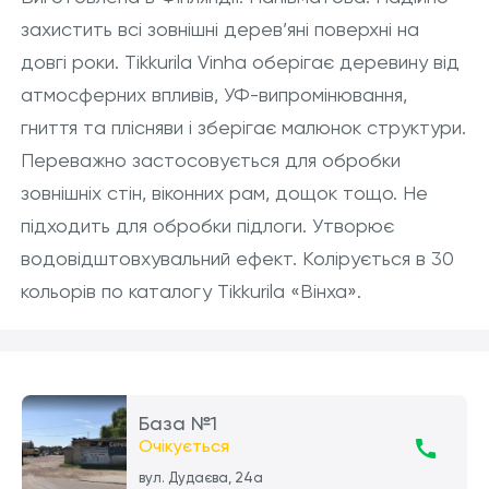
захистить всі зовнішні дерев’яні поверхні на
довгі роки. Tikkurila Vinha оберігає деревину від
атмосферних впливів, УФ-випромінювання,
гниття та плісняви і зберігає малюнок структури.
Переважно застосовується для обробки
зовнішніх стін, віконних рам, дощок тощо. Не
підходить для обробки підлоги. Утворює
водовідштовхувальний ефект. Колірується в 30
кольорів по каталогу Tikkurila «Вінха».
База №1
Очікується
вул. Дудаєва, 24а