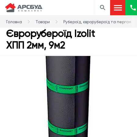
Головна
Товари
Рубероїд, єврорубероїд та пергамін
Єврорубероїд Izolit
ХПП 2мм, 9м2