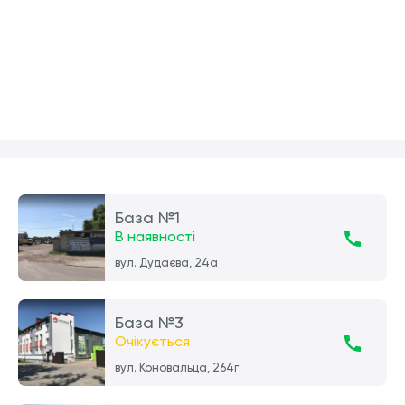
База №1
В наявності
вул. Дудаєва, 24а
База №3
Очікується
вул. Коновальца, 264г