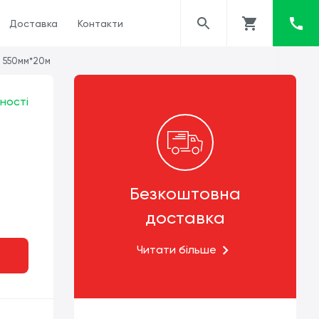
Доставка
Контакти
м 550мм*20м
ності
Безкоштовна
доставка
Читати більше