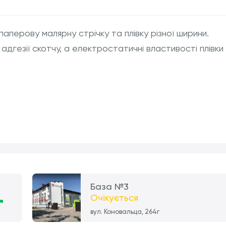
аперову малярну стрічку та плівку різної ширини.
адгезії скотчу, а електростатичні властивості плівки
База №3
Очікується
вул. Коновальца, 264г