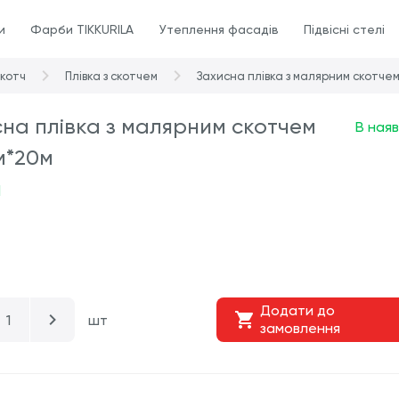
и
Фарби TIKKURILA
Утеплення фасадів
Підвісні стелі
котч
Плівка з скотчем
Захисна плівка з малярним скотче
на плівка з малярним скотчем
В наяв
м*20м
н
Додати до
шт
замовлення