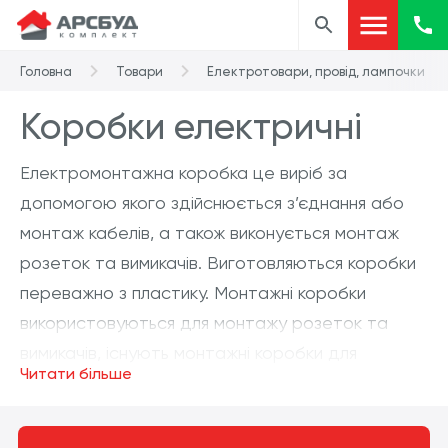
Головна
Товари
Електротовари, провід, лампочки
Коробки електричні
Електромонтажна коробка це виріб за
допомогою якого здійснюється з’єднання або
монтаж кабелів, а також виконується монтаж
розеток та вимикачів. Виготовляються коробки
переважно з пластику. Монтажні коробки
використовуються для монтажу розеток та
вимикачів, існують монтажні коробки для
Читати більше
звичайних стін або для стін з гіпсокартону,
також в наявності є збірні та заглиблені коробки.
Розпаїчні коробки використовують для