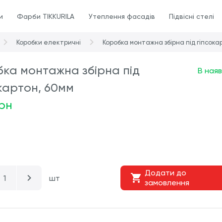
и
Фарби TIKKURILA
Утеплення фасадів
Підвісні стелі
Коробки електричні
Коробка монтажна збірна під гіпсока
ка монтажна збірна під
В наяв
картон, 60мм
грн
Додати до
шт
замовлення