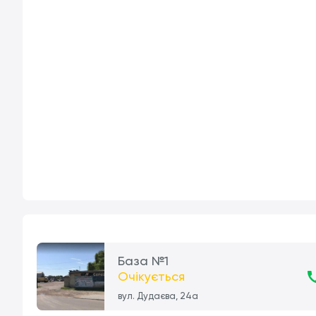
База №1
Очікується
вул. Дудаєва, 24а