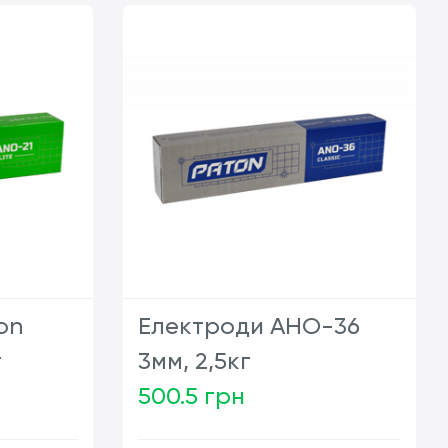
on
Електроди АНО-36
г
3мм, 2,5кг
500.5 грн