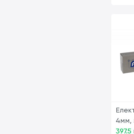
Елек
4мм, 
397.5