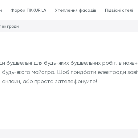
и
Фарби TIKKURILA
Утеплення фасадів
Підвісні стелі
лектроди
будівельні для будь-яких будівельних робіт, в наявн
еби будь-якого майстра. Щоб придбати електроди зав
я онлайн, або просто зателефонуйте!