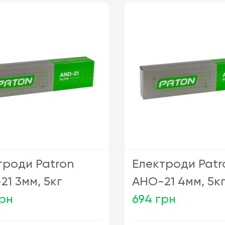
троди Patron
Електроди Patr
21 3мм, 5кг
АНО-21 4мм, 5к
грн
694 грн