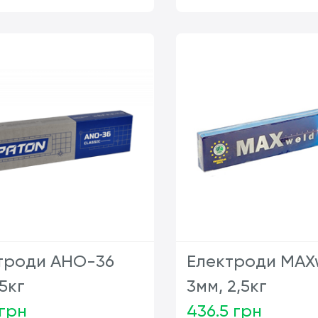
шт
ш
троди АНО-36
Електроди MAX
5кг
3мм, 2,5кг
 грн
436.5 грн