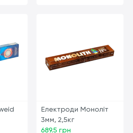
т
шт
weid
Електроди Моноліт
3мм, 2,5кг
689.5 грн