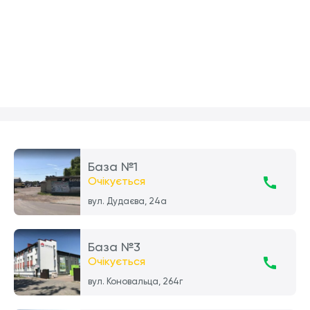
База №1
Очікується
вул. Дудаєва, 24а
База №3
Очікується
вул. Коновальца, 264г