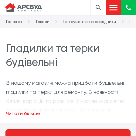
Головна
Товари
Інструменти та розхідники
Гла
Гладилки та терки
будівельні
В нашому магазині можна придбати будівельні
гладилки та терки для ремонту. В наявності
безліч варіацій та розмірів. У нас ви знайдете:
терки пінопластові та терки рашпіль які в
Читати більше
основному використовуються при утепленні стін
пінопластовими та полістирольними плитами;