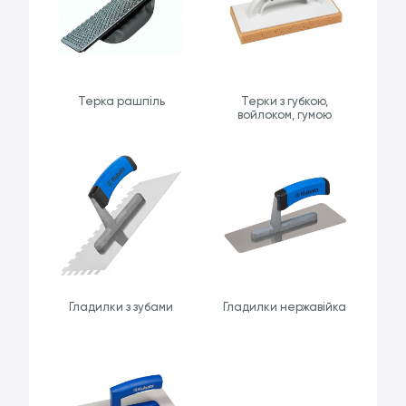
Терка рашпіль
Терки з губкою,
войлоком, гумою
Гладилки з зубами
Гладилки нержавійка