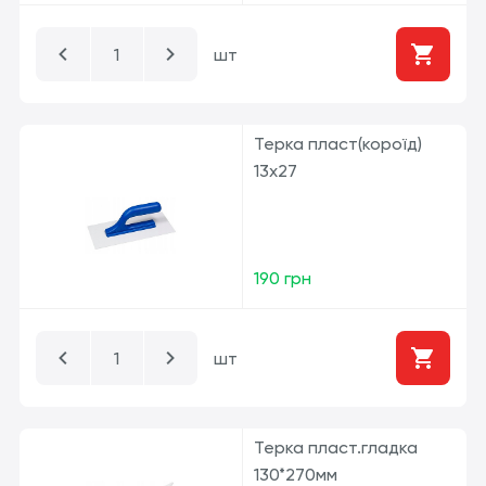
шт
Терка пласт(короїд)
13х27
190 грн
шт
Терка пласт.гладка
130*270мм