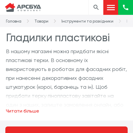
Головна
Товари
Інструменти та розхідники
Гла
Гладилки пластикові
В нашому магазині можна придбати якісні
пластикові терки. В основному їх
використовують в роботах для фасадних робіт,
при нанесенні декоративних фасадних
штукатурок (корої, баранець та ін). Щоб
придбати терку пінопластову завітайте на
один з наших, залиште замовлення онлайн, або
Читати більше
просто зателефонуйте!