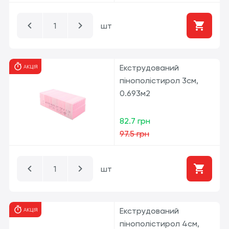
фундаментів, він рівніший і завдяки своїй
шершавій структурі краще приклеюється до
шт
стіни. Вага екструдованого пінопласту
приблизно 25 кг на м³.
Екструдований
АКЦІЯ
пінополістирол 3см,
0.693м2
82.7 грн
97.5 грн
шт
Екструдований
АКЦІЯ
пінополістирол 4см,