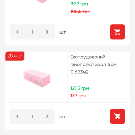
89.7 грн
105.5 грн
шт
Екструдований
АКЦІЯ
пінополістирол 4см,
0.693м2
121.5 грн
137 грн
шт