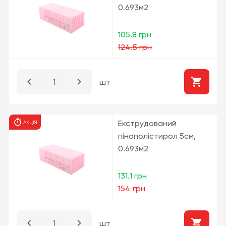
0.693м2
105.8 грн
124.5 грн
шт
Екструдований
АКЦІЯ
пінополістирол 5см,
0.693м2
131.1 грн
154 грн
шт