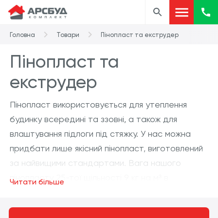
Головна
Товари
Пінопласт та екструдер
Пінопласт та
екструдер
Пінопласт використовується для утеплення
будинку всередині та ззовні, а також для
влаштування підлоги під стяжку. У нас можна
придбати лише якісний пінопласт, виготовлений
за найвищими стандартами. Вага нашого
пінопласту 25-тої щільності 9 кг на м³ в
Читати більше
основному він використовується для утеплення.
Вага нашого пінопласту 35-тої щільності 13 кг