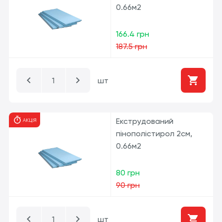
0.66м2
166.4 грн
187.5 грн
шт
Екструдований
АКЦІЯ
пінополістирол 2см,
0.66м2
80 грн
90 грн
шт