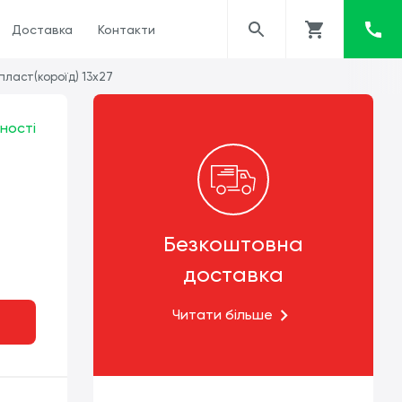
Доставка
Контакти
пласт(короїд) 13х27
ності
Безкоштовна
доставка
Читати більше