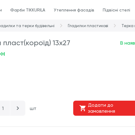
и
Фарби TIKKURILA
Утеплення фасадів
Підвісні стелі
ладилки та терки будівельні
Гладилки пластикові
Терка 
 пласт(короїд) 13х27
В наяв
рн
Додати до
шт
замовлення