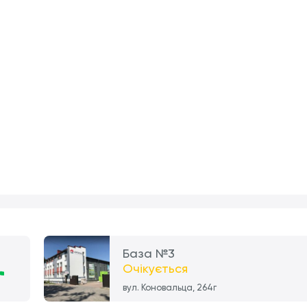
База №3
Очікується
вул. Коновальца, 264г