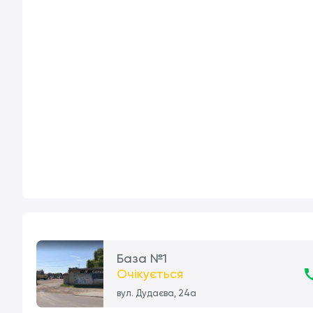
База №1
Очікується
вул. Дудаєва, 24а